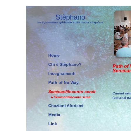
Stèphano
insegnamento spirituale sulla verità singolare
Home
Chi è Stèphano?
Path of
Seminar
Insegnamenti
Path of No Way
Seminari/iIncontri serali
Current sem
Seminari/iIncontri serali
(external p
Citazioni Aforismi
Media
Link