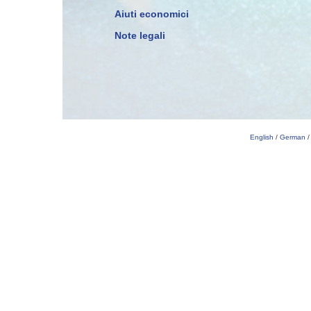
Aiuti economici
Note legali
English
/
German