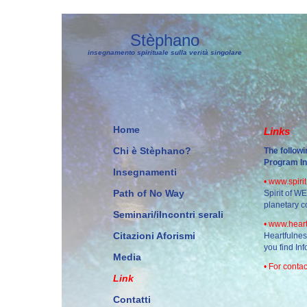
Stèphano
insegnamento spirituale sulla verità singolare
Home
Links
Chi è Stèphano?
The followi
Program In
Insegnamenti
•
www.spirit
Path of No Way
Spirit of WE
planetary c
Seminari/iIncontri serali
•
www.heart
Citazioni Aforismi
Heartfulnes
you find In
Media
• For conta
Link
Contatti