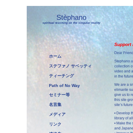
Stèphano
spiritual teaching on the singular reality
Support 
Dear Friend
ホーム
Stephano.us
ステファノ サベッティ
collection 
video and a
ティーチング
in the future
We are a sm
Path of No Way
elimante su
セミナー等
give us to 
this site gr
名言集
site’s future
• Develop t
メディア
library of a
• Make the 
リンク
and Japane