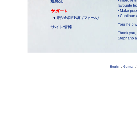
• Improve th
連絡先
favourite te
サポート
• Make possi
• Continue w
寄付金用申込書（フォーム）
Your help w
サイト情報
Thank you,
Stèphano an
English
/
German